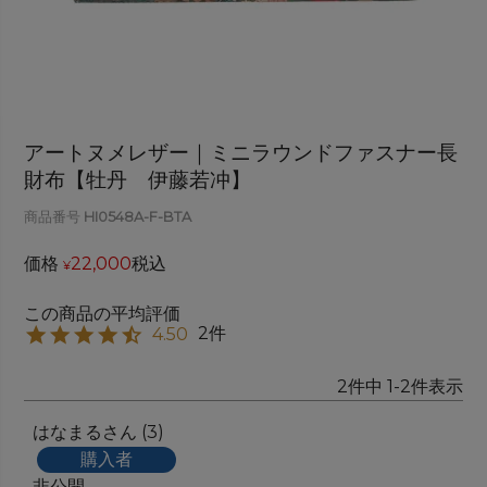
アートヌメレザー｜ミニラウンドファスナー長
財布【牡丹 伊藤若冲】
商品番号
HI0548A-F-BTA
価格
22,000
税込
¥
2
4.50
2
件中
1
-
2
件表示
はなまる
3
購入者
非公開