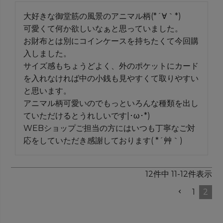
大好きな御堂筋の風景のアニマル柄(*´∀｀*)

可愛くて何か欲しいなぁと思っていました。

お財布とは別にコインケースを持ちたくて今回購
入しました。

サイズ感もちょうどよく、外のポケットにカード
を入れなければ中の小銭も見やすくて取りやすい
と思います。

アニマル柄可愛いのでもっといろんな種類を出し
ていただけるとうれしいです|･ω･*)

WEBショップご担当の方にはいつも丁寧なご対
応をしていただき感謝しております( *´艸｀)
12
件中
11
-
12
件表示
1
2