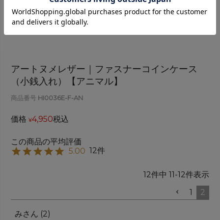
アートヌメレザー｜ファスナーコインケース
（小銭入れ）【アニマル】
商品番号
HI0036E-F-AN
価格
4,950
税込
¥
12
5.00
12
件中
11
-
12
件表示
1
2
み
2