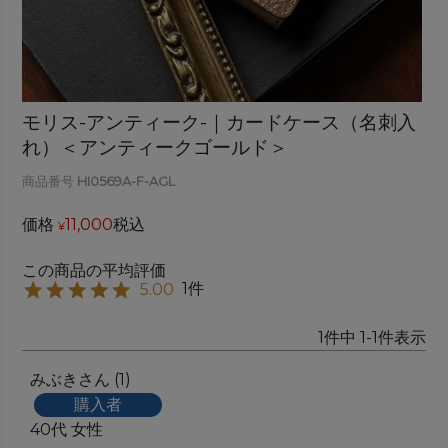
モリス-アンティーク-｜カードケース（名刺入
れ）＜アンティークゴールド＞
商品番号
HI0569A-F-AGL
価格
11,000
税込
¥
1
5.00
1
件中
1
-
1
件表示
みぶき
1
購入者
40代
女性