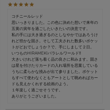
コチニールレッド

思いっきりました。この色に決めた想いで来年の
五黄の寅年を過ごしたいきたいの決意です。

私の手には大き過ぎるのとしなやかではあろうけ
れど些かな固さ。そして工夫された数多いポケッ
トがどおでしょうか？で、手にしまして２日。

いつものHIRAMEKIパラレルワールド‼️

大きいけれど落ち着く品の良さに和みます。固さ
は星を付けたりカードの入れ場所を思案している
うちに柔らかな撓みが出て参りました。ポケット
もすべて使わなくともアートとして眺めればカー
ドも見えかくれする絵画のよう。

１年楽しく過ごせそうです。

ありがとうございました。