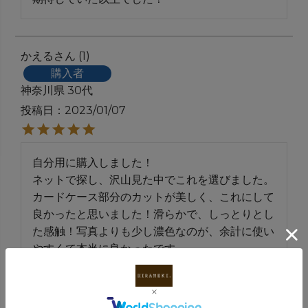
かえる
1
購入者
神奈川県
30代
投稿日
2023/01/07
自分用に購入しました！

ネットで探し、沢山見た中でこれを選びました。
カードケース部分のカットが美しく、これにして
良かったと思いました！滑らかで、しっとりとし
た感触！写真よりも少し濃色なのが、余計に使い
やすくて本当に良かったです。

到着も翌日には届き嬉しかったです✨✨