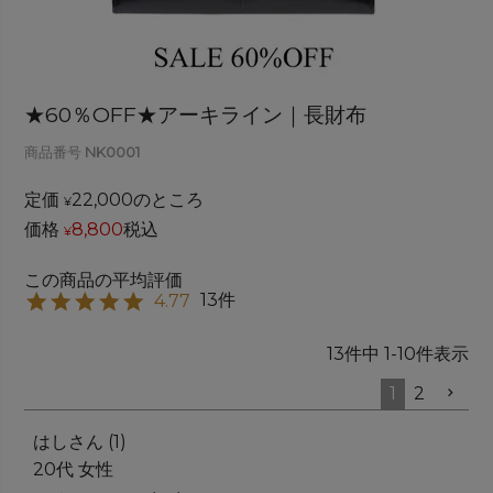
★60％OFF★アーキライン｜長財布
商品番号
NK0001
定価
22,000
のところ
¥
価格
8,800
税込
¥
13
4.77
13
件中
1
-
10
件表示
1
2
はし
1
20代
女性