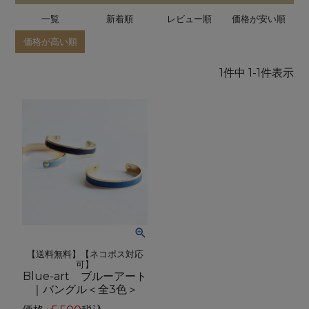
一覧
新着順
レビュー順
価格が安い順
価格が高い順
1
件中
1
-
1
件表示
【送料無料】【ネコポス対応
可】
Blue-art ブルーアート
｜バングル＜全3色＞