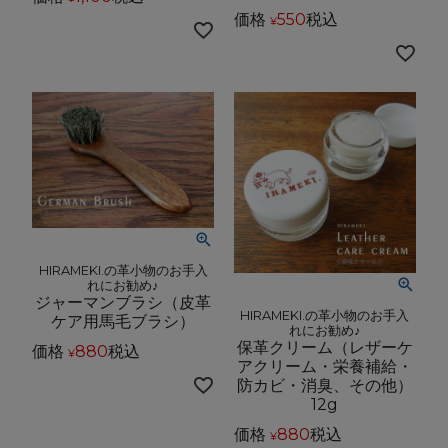
価格
550
税込
¥
HIRAMEKI.の革小物のお手入
れにお勧め♪
ジャーマンブラシ（皮革
HIRAMEKI.の革小物のお手入
ケア用馬毛ブラシ）
れにお勧め♪
保革クリーム（レザーケ
価格
880
税込
¥
アクリーム・栄養補給・
防カビ・消臭、その他）
12g
価格
880
税込
¥