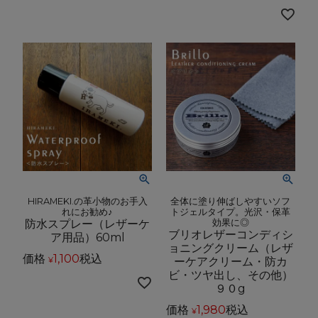
HIRAMEKI.の革小物のお手入
全体に塗り伸ばしやすいソフ
れにお勧め♪
トジェルタイプ。光沢・保革
防水スプレー（レザーケ
効果に◎
ブリオレザーコンディシ
ア用品）60ml
ョニングクリーム（レザ
価格
1,100
税込
ーケアクリーム・防カ
¥
ビ・ツヤ出し、その他）
９０g
価格
1,980
税込
¥