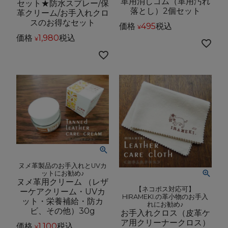
革用消しゴム（革用汚れ
セット★防水スプレー/保
落とし）2個セット
革クリーム/お手入れクロ
スのお得なセット
価格
495
税込
¥
価格
1,980
税込
¥
ヌメ革製品のお手入れとUVカ
ットにお勧め♪
ヌメ革用クリーム （レザ
【ネコポス対応可】
ーケアクリーム・UVカ
HIRAMEKI.の革小物のお手入
ット・栄養補給・防カ
れにお勧め♪
ビ、その他）30g
お手入れクロス（皮革ケ
ア用クリーナークロス）
価格
1,100
税込
¥