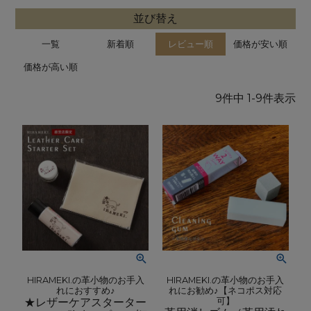
並び替え
一覧
新着順
レビュー順
価格が安い順
価格が高い順
9
件中
1
-
9
件表示
HIRAMEKI.の革小物のお手入
HIRAMEKI.の革小物のお手入
れにおすすめ♪
れにお勧め♪【ネコポス対応
★レザーケアスターター
可】