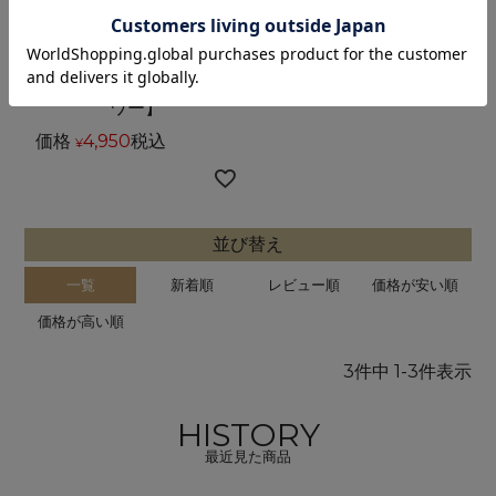
【送料無料】【ネコポス対応
可】
アートヌメレザー｜パス
ケース【フィールドフラ
ワー】
価格
4,950
税込
¥
並び替え
一覧
新着順
レビュー順
価格が安い順
価格が高い順
3
件中
1
-
3
件表示
HISTORY
最近見た商品