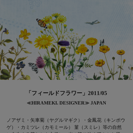
「フィールドフラワー」2011/05
≪HIRAMEKI. DESIGNER≫ JAPAN
ノアザミ・矢車菊（ヤグルマギク）・金鳳花（キンポウ
ゲ）・カミツレ（カモミール） 菫（スミレ）等の自然