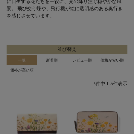
に自生する花たちを主役に、光の降り注ぐ穏やかな風
景。 飛び交う蝶や、飛行機が絵に透明感のある奥行き
を感じさせています。
並び替え
一覧
新着順
レビュー順
価格が安い順
価格が高い順
3
件中
1
-
3
件表示