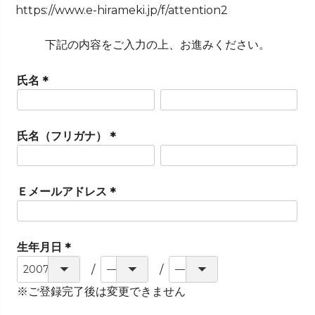
https://www.e-hirameki.jp/f/attention2
下記の内容をご入力の上、お進みください。
氏名
(
必
須
氏名（フリガナ）
)
(
必
須
Ｅメールアドレス
)
(
必
須
生年月日
)
(
必
※ご登録完了後は変更できません
須