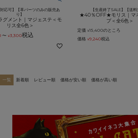
ス対応可】【革パーツのみの販売あ
【生産終了SALE】【送
り】
★40％OFF★モリス｜
ラグメント｜マジェステ＜モ
プ＜全6色＞
リス全6色＞
定価
15,400
のところ
¥
税込
0
〜
3,300
¥
価格
9,240
税込
¥
一覧
新着順
レビュー順
価格が安い順
価格が高い順