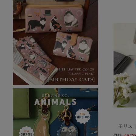
モリス
価格
18,7
¥