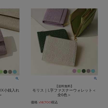
【送料無料】
OX小銭入れ
モリス｜L字ファスナーウォレット＜
＞
全6色＞
価格
18,700
税込
¥