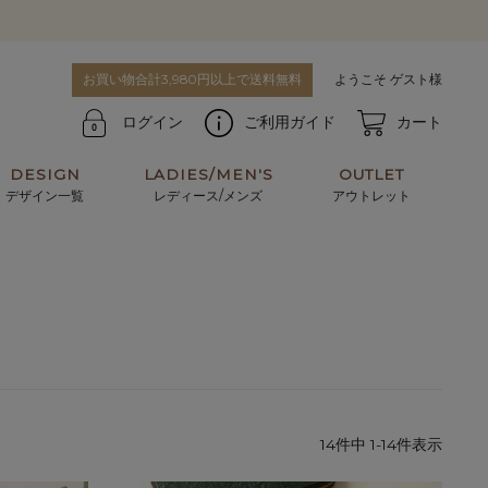
お買い物合計3,980円以上で送料無料
ようこそ ゲスト様
ログイン
ご利用ガイド
カート
DESIGN
LADIES/MEN'S
OUTLET
デザイン一覧
レディース/メンズ
アウトレット
牛革からサメ革などの他にはない希少なレザーま
使うほどに味わい深く育つ男性にお薦めの革小物
で。個性ある本革素材が揃っています。
や、ペアで使えるアイテムも。
パスケース
キーケース
マテリアルから探す
For men's
14
件中
1
-
14
件表示