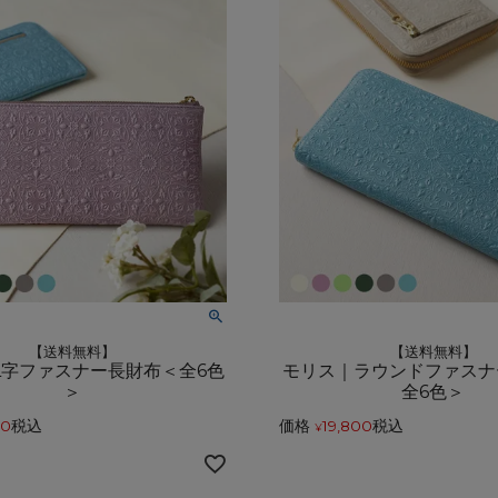
アートフラグメント
チャーム・キーホルダー
アクセサリー
【送料無料】
【送料無料】
L字ファスナー長財布＜全6色
モリス｜ラウンドファスナ
＞
全6色＞
00
税込
価格
19,800
税込
¥