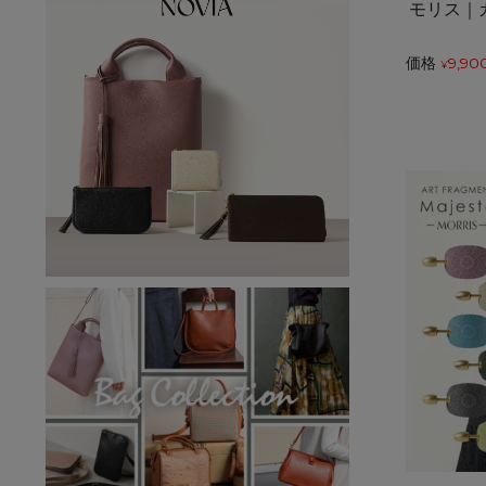
モリス｜
価格
9,90
¥