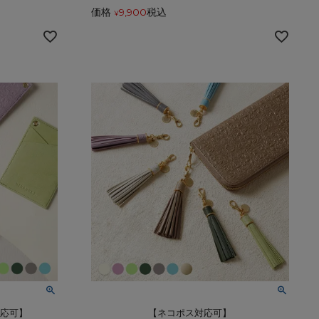
価格
9,900
税込
¥
対応可】
【ネコポス対応可】