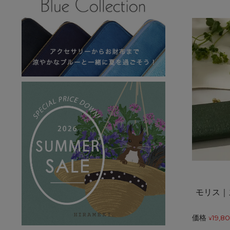
モリス｜
価格
19,8
¥