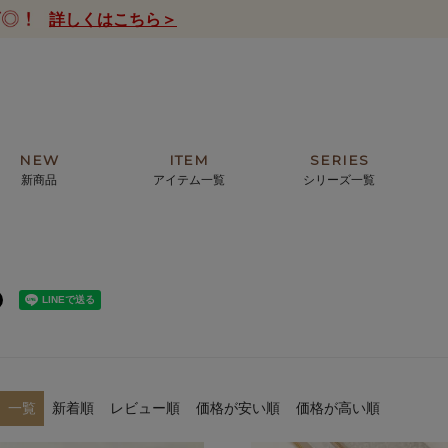
詳しくはこちら＞
NEW
ITEM
SERIES
新商品
アイテム一覧
シリーズ一覧
クトの絵画からHIRAMEKI.オリジ
薦めの華やかなバッグから、革の上質
モリス
まで。日常にお気に入りのアートを。
ナチュラルな小物まで。
ザコメット
ノヴィア
ルリユール
ミニ財布
カードケース
小さい財布
アートから探す
For ladies
アニマルズ
ー
ブライトン
一覧
新着順
レビュー順
価格が安い順
価格が高い順
ッグ
山猫ホテル