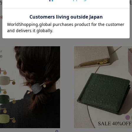
カードケース（名刺入れ）＜
モリス｜パスケース（定期
全6色＞
6色＞
0
税込
価格
4,950
税込
¥