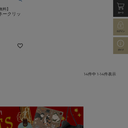
料無料】
カート
マネークリッ
ログイン
ガイド
14
件中
1
-
14
件表示