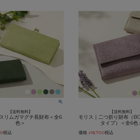
【送料無料】
【送料無料】
スリムガマグチ長財布＜全6
モリス｜二つ折り財布（B
色＞
タイプ）＜全6色
00
税込
価格
18,700
税込
¥