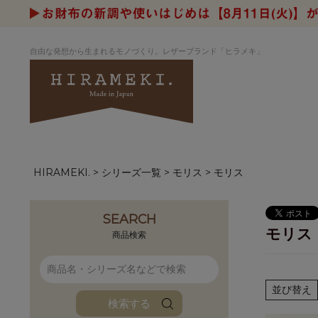
自由な発想から生まれるモノづくり。レザーブランド「ヒラメキ」
HIRAMEKI.
シリーズ一覧
モリス
モリス
アートヌメレザー
ラウンド
デザイナーセレ
お祝いにもお
ナルデザイン
さが楽しめる
ホワイトキャンバス
シーナリーオブ
SEARCH
モリス
ブルーアート
シャーク
商品検索
折り財布
長財布
アーキライン
パルム
ファンファン
イタリアンレザ
並び替え
検索する
ローダ
アートレザーバ