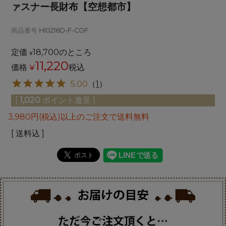
ァスナー長財布【空想都市】
商品番号
HI0216D-F-COF
定価
18,700
のところ
¥
11,220
価格
¥
税込
5.00
（
1
）
[
1,020
ポイント進呈 ]
3,980円(税込)以上のご注文で送料無料
送料込