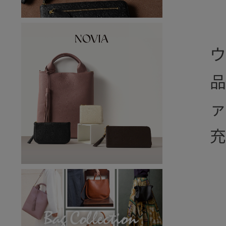
ウ
品
ァ
充