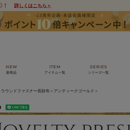
詳しくはこちら＞
NEW
ITEM
SERIES
新商品
アイテム一覧
シリーズ一覧
-｜ラウンドファスナー長財布＜アンティークゴールド＞
クトの絵画からHIRAMEKI.オリジ
薦めの華やかなバッグから、革の上質
モリス
まで。日常にお気に入りのアートを。
ナチュラルな小物まで。
ザコメット
ノヴィア
ルリユール
ミニ財布
カードケース
小さい財布
アートから探す
For ladies
アニマルズ