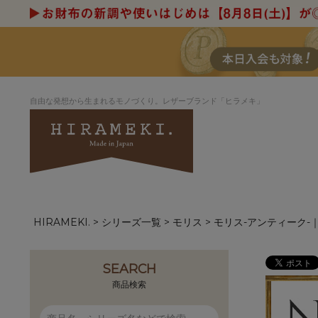
自由な発想から生まれるモノづくり。レザーブランド「ヒラメキ」
HIRAMEKI.
シリーズ一覧
モリス
モリス-アンティーク
アートヌメレザー
ラウンド
デザイナーセレ
お祝いにもお
ナルデザイン
さが楽しめる
ホワイトキャンバス
シーナリーオブ
SEARCH
ブルーアート
シャーク
商品検索
折り財布
長財布
アーキライン
パルム