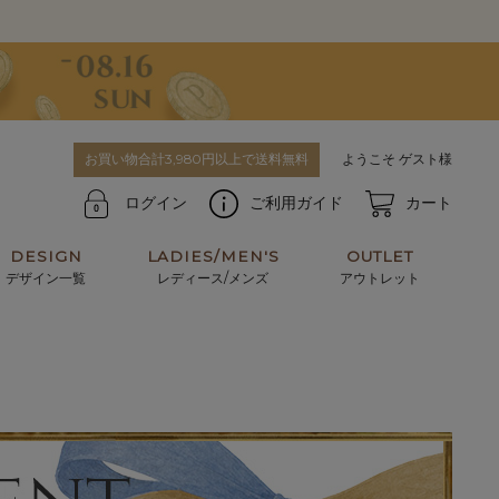
お買い物合計3,980円以上で送料無料
ようこそ ゲスト様
ログイン
ご利用ガイド
カート
DESIGN
LADIES/MEN'S
OUTLET
デザイン一覧
レディース/メンズ
アウトレット
牛革からサメ革などの他にはない希少なレザーま
使うほどに味わい深く育つ男性にお薦めの革小物
で。個性ある本革素材が揃っています。
や、ペアで使えるアイテムも。
パスケース
キーケース
マテリアルから探す
For men's