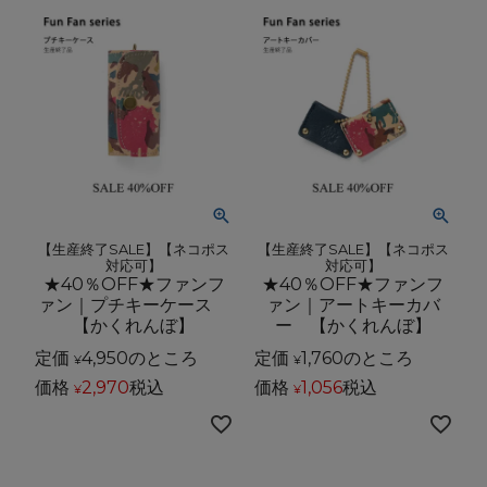
【生産終了SALE】【ネコポス
【生産終了SALE】【ネコポス
対応可】
対応可】
★40％OFF★ファンフ
★40％OFF★ファンフ
ァン｜プチキーケース
ァン｜アートキーカバ
【かくれんぼ】
ー 【かくれんぼ】
定価
4,950
のところ
定価
1,760
のところ
¥
¥
価格
2,970
税込
価格
1,056
税込
¥
¥