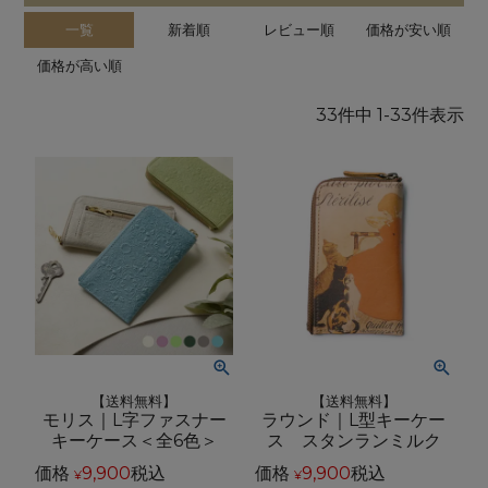
一覧
新着順
レビュー順
価格が安い順
価格が高い順
33
件中
1
-
33
件表示
【送料無料】
【送料無料】
モリス｜L字ファスナー
ラウンド｜L型キーケー
キーケース＜全6色＞
ス スタンランミルク
価格
9,900
税込
価格
9,900
税込
¥
¥