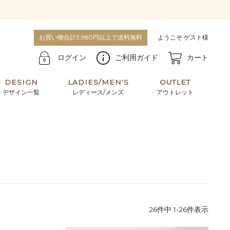
お買い物合計3,980円以上で送料無料
ようこそ ゲスト様
ログイン
ご利用ガイド
カート
DESIGN
LADIES/MEN'S
OUTLET
デザイン一覧
レディース/メンズ
アウトレット
牛革からサメ革などの他にはない希少なレザーま
使うほどに味わい深く育つ男性にお薦めの革小物
で。個性ある本革素材が揃っています。
や、ペアで使えるアイテムも。
パスケース
キーケース
マテリアルから探す
For men's
26
件中
1
-
26
件表示