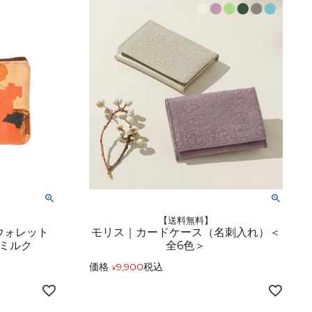
レザーケア用品
その他
【送料無料】
ウォレット
モリス｜カードケース（名刺入れ）＜
ミルク
全6色＞
価格
9,900
税込
¥