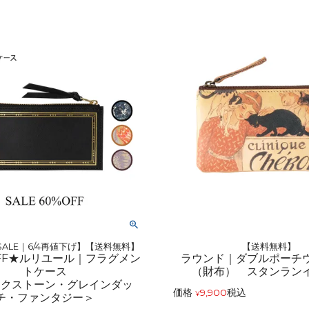
ALE｜6/4再値下げ】【送料無料】
【送料無料】
FF★ルリユール｜フラグメン
ラウンド｜ダブルポーチ
トケース
（財布） スタンラン
ックストーン・グレインダッ
価格
9,900
税込
¥
チ・ファンタジー＞