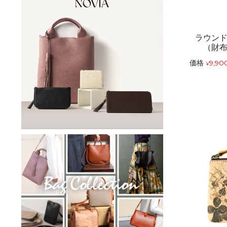
ラウン
（財
価格
9,90
¥