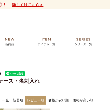
詳しくはこちら＞
NEW
ITEM
SERIES
新商品
アイテム一覧
シリーズ一覧
クトの絵画からHIRAMEKI.オリジ
薦めの華やかなバッグから、革の上質
モリス
まで。日常にお気に入りのアートを。
ナチュラルな小物まで。
ザコメット
ノヴィア
ケース・名刺入れ
ルリユール
ミニ財布
カードケース
小さい財布
アートから探す
For ladies
アニマルズ
ー
ブライトン
一覧
新着順
レビュー順
価格が安い順
価格が高い順
ッグ
山猫ホテル