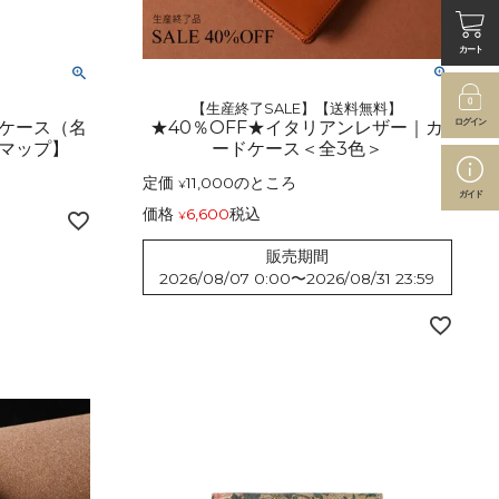
カート
【生産終了SALE】【送料無料】
ログイン
ケース（名
★40％OFF★イタリアンレザー｜カ
マップ】
ードケース＜全3色＞
定価
11,000
のところ
¥
ガイド
価格
6,600
税込
¥
販売期間
2026/08/07 0:00
〜
2026/08/31 23:59