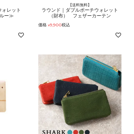
【送料無料】
ウォレット
ラウンド｜ダブルポーチウォレット
ルー≫
（財布） フェザーカーテン
価格
9,900
税込
¥