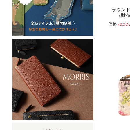
ラウン
（財
価格
9,90
¥