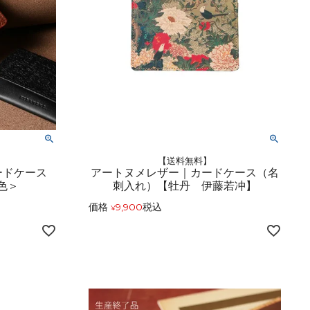
【送料無料】
ードケース
アートヌメレザー｜カードケース（名
色＞
刺入れ）【牡丹 伊藤若冲】
価格
9,900
税込
¥