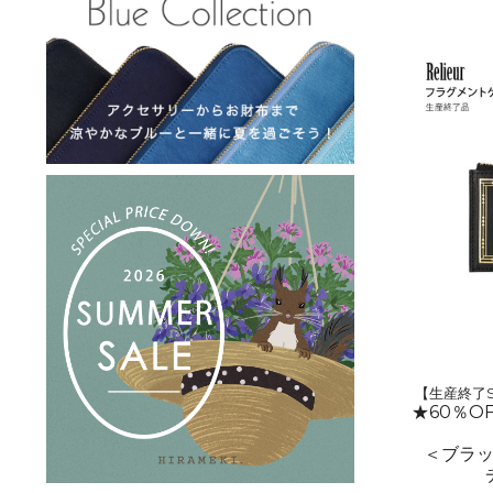
【生産終了S
★60％O
＜ブラ