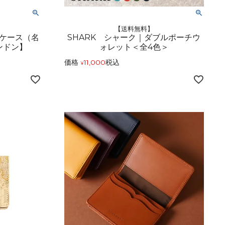
【送料無料】
ケース（名
SHARK シャーク｜ダブルポーチウ
ンドン】
ォレット＜全4色＞
価格
11,000
税込
¥