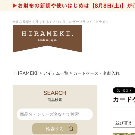
自由な発想から生まれるモノづくり。レザーブランド「ヒラメキ」
HIRAMEKI.
アイテム一覧
カードケース・名刺入れ
アートヌメレザー
ラウンド
デザイナーセレ
お祝いにもお
ナルデザイン
さが楽しめる
ホワイトキャンバス
シーナリーオブ
SEARCH
カード
ブルーアート
シャーク
商品検索
折り財布
長財布
アーキライン
パルム
ファンファン
イタリアンレザ
並び替え
検索する
ローダ
アートレザーバ