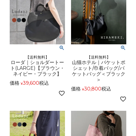
【送料無料】
【送料無料】
ローダ｜ショルダートー
山猫ホテル｜バケットポ
ト(LARGE)【ブラウン・
シェット/巾着バッグ/バ
ネイビー・ブラック】
ケットバッグ＜ブラック
＞
価格
39,600
税込
¥
価格
30,800
税込
¥