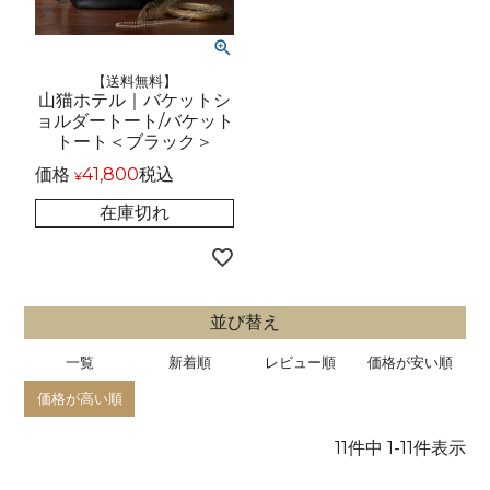
【送料無料】
山猫ホテル｜バケットシ
ョルダートート/バケット
トート＜ブラック＞
価格
41,800
税込
¥
在庫切れ
並び替え
一覧
新着順
レビュー順
価格が安い順
価格が高い順
11
件中
1
-
11
件表示