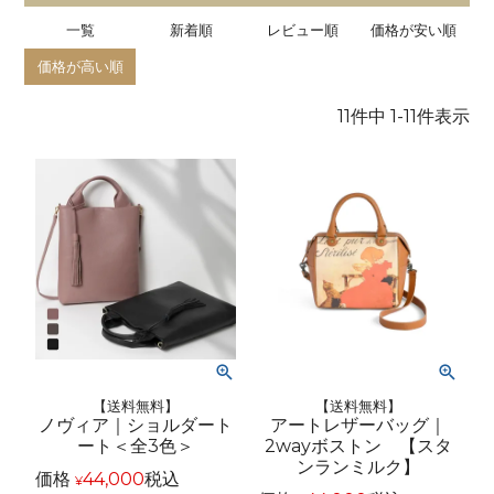
一覧
新着順
レビュー順
価格が安い順
価格が高い順
11
件中
1
-
11
件表示
【送料無料】
【送料無料】
ノヴィア｜ショルダート
アートレザーバッグ｜
ート＜全3色＞
2wayボストン 【スタ
ンランミルク】
価格
44,000
税込
¥