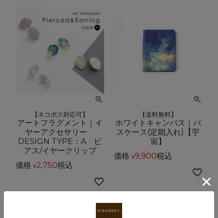
【ネコポス対応可】
【送料無料】
アートフラグメント｜イ
ホワイトキャンバス｜パ
ヤーアクセサリー
スケース(定期入れ)【宇
DESIGN TYPE：A ピ
宙】
アス/イヤークリップ
価格
9,900
税込
¥
価格
2,750
税込
¥