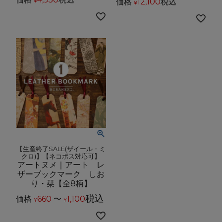
価格
12,100
税込
¥
¥
【生産終了SALE(ザイール・ミ
クロ)】【ネコポス対応可】
アートヌメ｜アート レ
ザーブックマーク しお
り・栞【全8柄】
税込
価格
660
〜
1,100
¥
¥