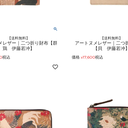
【送料無料】
【送料無料】
メレザー｜二つ折り財布【群
アートヌメレザー｜二
鶏 伊藤若冲】
【貝 伊藤若冲
00
税込
価格
17,600
税込
¥