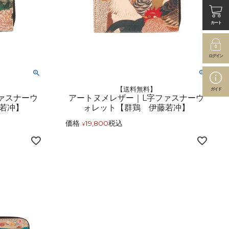
カート
ログイン
【送料無料】
ガイド
ァスナーウ
アートヌメレザー｜L字ファスナーウ
若冲】
ォレット【群鶏 伊藤若冲】
価格
19,800
税込
¥