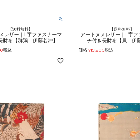
【送料無料】
【送料無料】
メレザー｜L字ファスナーマ
アートヌメレザー｜L字フ
長財布【群鶏 伊藤若冲】
チ付き長財布【貝 伊
00
税込
価格
19,800
税込
¥