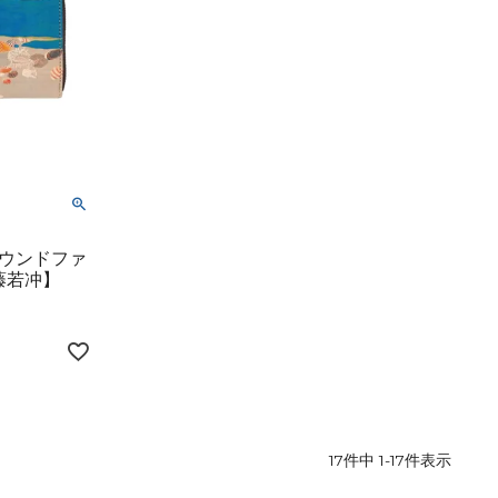
ウンドファ
藤若冲】
17
件中
1
-
17
件表示