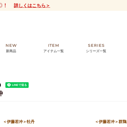
詳しくはこちら＞
NEW
ITEM
SERIES
新商品
アイテム一覧
シリーズ一覧
クトの絵画からHIRAMEKI.オリジ
薦めの華やかなバッグから、革の上質
モリス
まで。日常にお気に入りのアートを。
ナチュラルな小物まで。
ザコメット
ノヴィア
冲
ルリユール
ミニ財布
カードケース
小さい財布
アートから探す
For ladies
アニマルズ
ー
ブライトン
ッグ
山猫ホテル
＜伊藤若冲＞牡丹
＜伊藤若冲＞群鶏