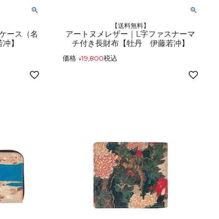
【送料無料】
ケース（名
アートヌメレザー｜L字ファスナーマ
若冲】
チ付き長財布【牡丹 伊藤若冲】
価格
19,800
税込
¥