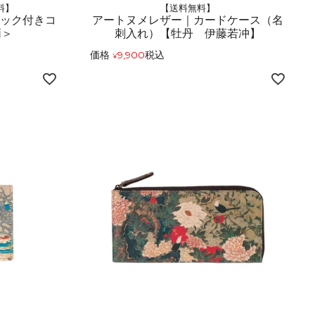
料】
【送料無料】
フック付きコ
アートヌメレザー｜カードケース（名
柄＞
刺入れ）【牡丹 伊藤若冲】
価格
9,900
税込
¥