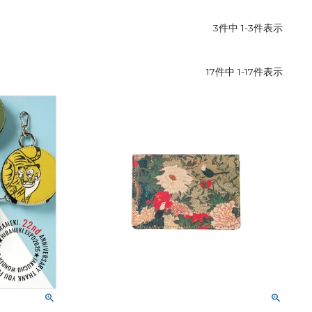
レザーケア用品
その他
3
件中
1
-
3
件表示
17
件中
1
-
17
件表示