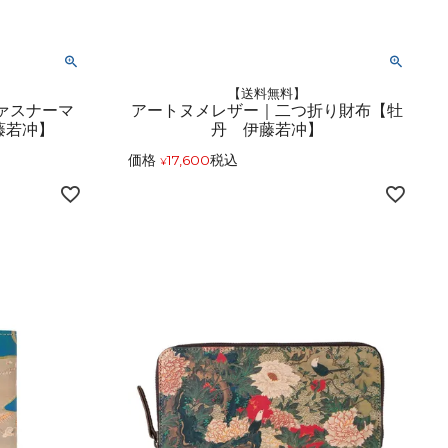
【送料無料】
ァスナーマ
アートヌメレザー｜二つ折り財布【牡
藤若冲】
丹 伊藤若冲】
価格
17,600
税込
¥