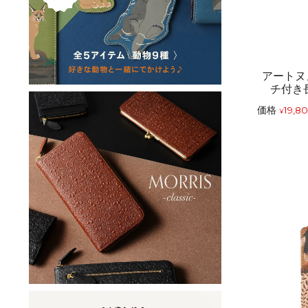
アートヌ
チ付き
価格
19,8
¥