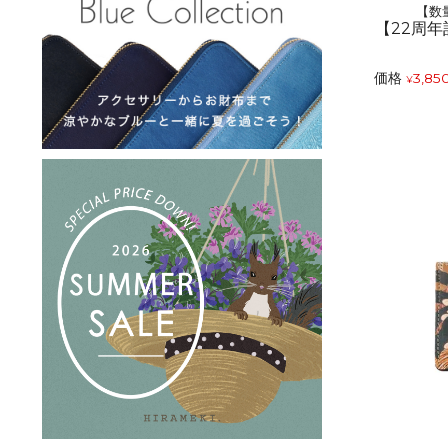
【数
【22周
価格
3,85
¥