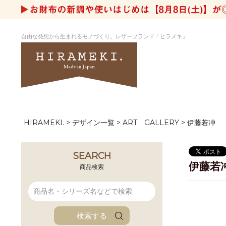
自由な発想から生まれるモノづくり。レザーブランド「ヒラメキ」
HIRAMEKI.
デザイン一覧
ART GALLERY
伊藤若冲
アートヌメレザー
ラウンド
デザイナーセレ
お祝いにもお
ナルデザイン
さが楽しめる
ホワイトキャンバス
シーナリーオブ
SEARCH
伊藤若
ブルーアート
シャーク
商品検索
折り財布
長財布
アーキライン
パルム
ファンファン
イタリアンレザ
検索する
ローダ
アートレザーバ