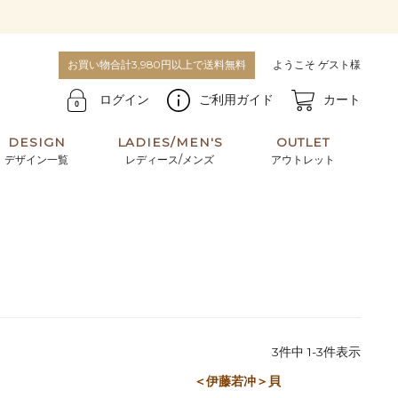
お買い物合計3,980円以上で送料無料
ようこそ ゲスト様
ログイン
ご利用ガイド
カート
DESIGN
LADIES/MEN'S
OUTLET
デザイン一覧
レディース/メンズ
アウトレット
牛革からサメ革などの他にはない希少なレザーま
使うほどに味わい深く育つ男性にお薦めの革小物
で。個性ある本革素材が揃っています。
や、ペアで使えるアイテムも。
パスケース
キーケース
マテリアルから探す
For men's
3
件中
1
-
3
件表示
＜伊藤若冲＞貝