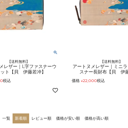
【送料無料】
【送料無料】
メレザー｜L字ファスナーウ
アートヌメレザー｜ミニラ
レット【貝 伊藤若冲】
スナー長財布【貝 伊
00
税込
価格
22,000
税込
¥
一覧
新着順
レビュー順
価格が安い順
価格が高い順