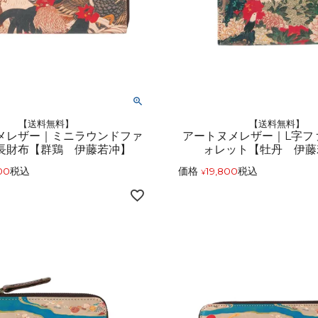
【送料無料】
【送料無料】
メレザー｜ミニラウンドファ
アートヌメレザー｜L字フ
長財布【群鶏 伊藤若冲】
ォレット【牡丹 伊藤
00
税込
価格
19,800
税込
¥