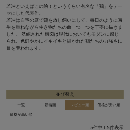
若冲といえばこの絵！というくらい有名な「鶏」をテー
マにした代表作。
若冲は自宅の庭で鶏を放し飼いにして、毎日のように写
生を重ねながら生き物たちの命一つ一つを丁寧に描きま
した。 洗練された構図は現代においてもモダンに感じ
られ、色鮮やかにイキイキと描かれた鶏たちの力強さに
目を奪われます。
並び替え
一覧
新着順
レビュー順
価格が安い順
価格が高い順
5
件中
1
-
5
件表示