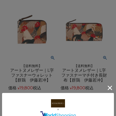
【送料無料】
【送料無料】
アートヌメレザー｜L字
アートヌメレザー｜L字
ファスナーウォレット
ファスナーマチ付き長財
【群鶏 伊藤若冲】
布【群鶏 伊藤若冲】
価格
19,800
税込
価格
19,800
税込
¥
¥