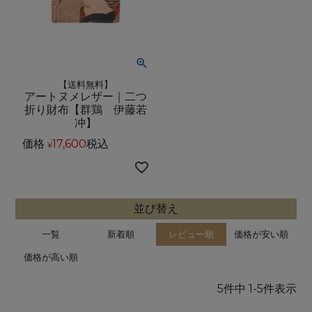
【送料無料】
アートヌメレザー｜二つ
折り財布【群鶏 伊藤若
冲】
価格
17,600
税込
¥
並び替え
一覧
新着順
レビュー順
価格が安い順
価格が高い順
5
件中
1
-
5
件表示