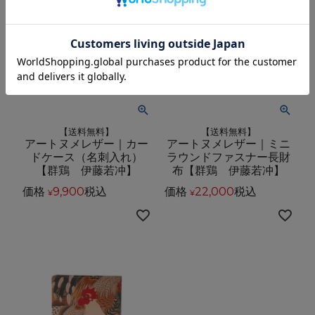
【送料無料】
【送料無料】
アートヌメレザー｜カー
アートヌメレザー｜ミニ
ドケース（名刺入れ）
ラウンドファスナー長財
【群鶏 伊藤若冲】
布【群鶏 伊藤若冲】
価格
9,900
税込
価格
22,000
税込
¥
¥