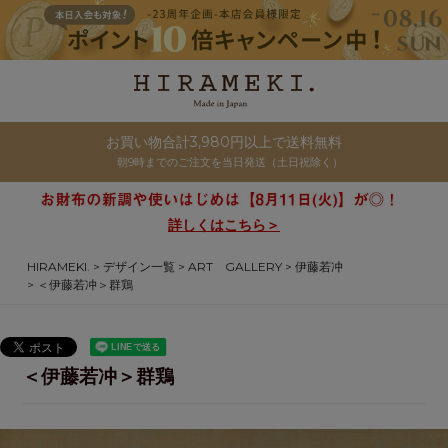
お買い物合計3,980円以上で送料無料
朝9時までのご注文を当日発送（土日祝除く）
詳しくはこちら＞
HIRAMEKI.
デザイン一覧
ART GALLERY
伊藤若冲
＜伊藤若冲＞群鶏
＜伊藤若冲＞群鶏