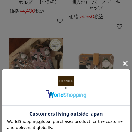
ーホルダー【全8柄】
期入れ) バースデーキ
ャッツ
価格
4,400
税込
¥
価格
4,950
税込
¥
【2026年猫の日限定カラー】
【送料無料】
【送料無料】
ラウンド｜ベロ付き財
ラウンド｜L型キーケー
布 バースデーキャッツ
ス バースデーキャッツ
＜全2色＞
＜全2色＞
価格
19,800
税込
¥