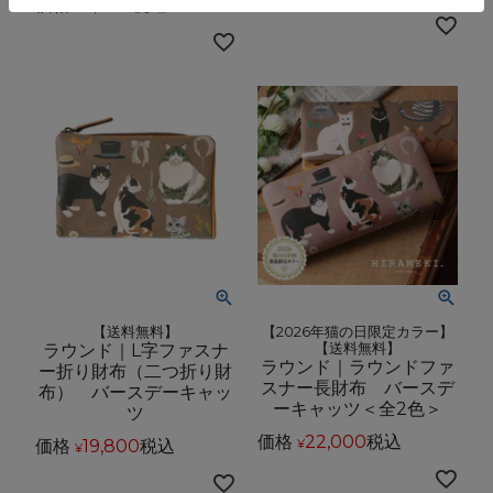
価格
9,900
税込
¥
【送料無料】
【2026年猫の日限定カラー】
ラウンド｜L字ファスナ
【送料無料】
ラウンド｜ラウンドファ
ー折り財布（二つ折り財
スナー長財布 バースデ
布） バースデーキャッ
ーキャッツ＜全2色＞
ツ
価格
22,000
税込
価格
19,800
税込
¥
¥